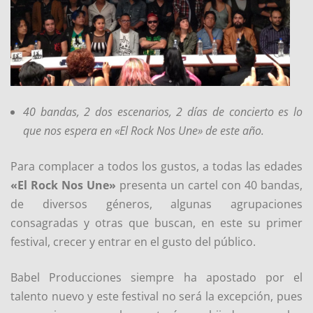
40 bandas, 2 dos escenarios, 2 días de concierto es lo
que nos espera en «El Rock Nos Une» de este año.
Para complacer a todos los gustos, a todas las edades
«El Rock Nos Une»
presenta un cartel con 40 bandas,
de diversos géneros, algunas agrupaciones
consagradas y otras que buscan, en este su primer
festival, crecer y entrar en el gusto del público.
Babel Producciones siempre ha apostado por el
talento nuevo y este festival no será la excepción, pues