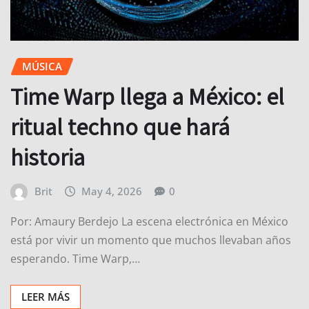
MÚSICA
Time Warp llega a México: el
ritual techno que hará
historia
Brit
May 4, 2026
0
Por: Amaury Berdejo La escena electrónica en México
está por vivir un momento que muchos llevaban años
esperando. Time Warp,…
LEER MÁS