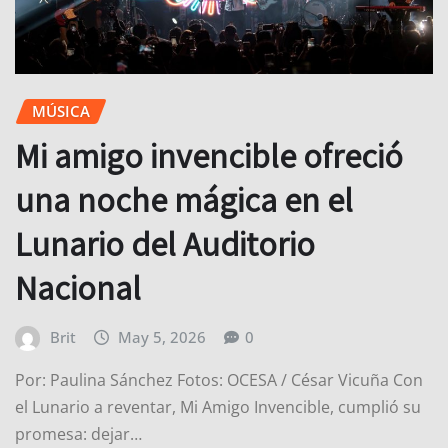
MÚSICA
Mi amigo invencible ofreció
una noche mágica en el
Lunario del Auditorio
Nacional
Brit
May 5, 2026
0
Por: Paulina Sánchez Fotos: OCESA / César Vicuña Con
el Lunario a reventar, Mi Amigo Invencible, cumplió su
promesa: dejar…