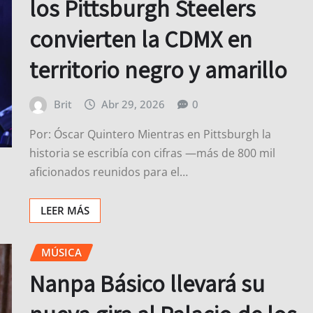
los Pittsburgh Steelers
convierten la CDMX en
territorio negro y amarillo
Brit
Abr 29, 2026
0
Por: Óscar Quintero Mientras en Pittsburgh la
historia se escribía con cifras —más de 800 mil
aficionados reunidos para el…
LEER MÁS
MÚSICA
Nanpa Básico llevará su