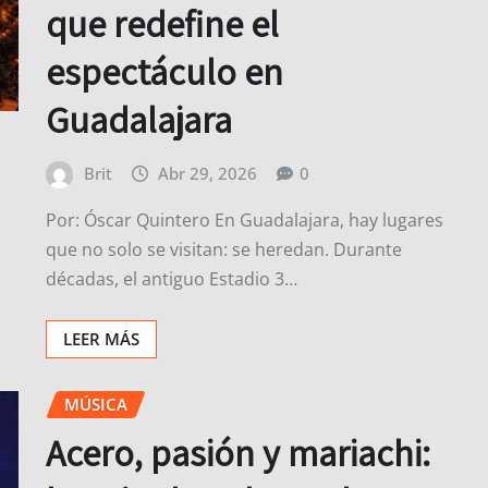
que redefine el
espectáculo en
Guadalajara
Brit
Abr 29, 2026
0
Por: Óscar Quintero En Guadalajara, hay lugares
que no solo se visitan: se heredan. Durante
décadas, el antiguo Estadio 3…
LEER MÁS
MÚSICA
Acero, pasión y mariachi: