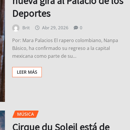
nueva gira al Palacio de los
Deportes
Brit
Abr 29, 2026
0
Por: Mara Palacios El rapero colombiano, Nanpa
Básico, ha confirmado su regreso a la capital
mexicana como parte de su…
LEER MÁS
MÚSICA
Cirque du Soleil está de