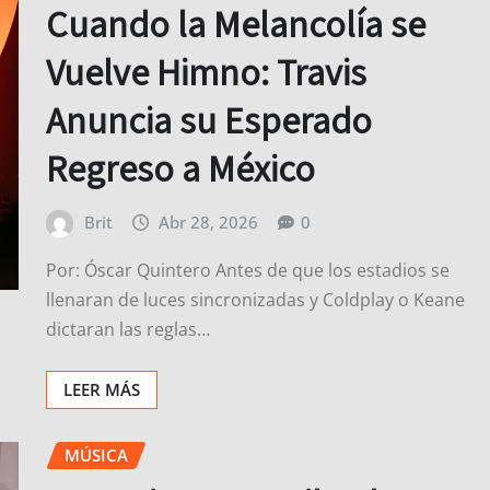
Cuando la Melancolía se
Vuelve Himno: Travis
Anuncia su Esperado
Regreso a México
Brit
Abr 28, 2026
0
Por: Óscar Quintero Antes de que los estadios se
llenaran de luces sincronizadas y Coldplay o Keane
dictaran las reglas…
LEER MÁS
MÚSICA