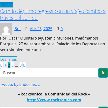
Música
Camilo Séptimo regresa con un viaje cósmico a
través del sonido
Brit
Abr 25, 2025
0
Por: Óscar Quintero ¡Ajusten cinturones, melómanos!
Porque el 27 de septiembre, el Palacio de los Deportes no
será simplemente una…
Leer más
Paginación
1
2
3
…
8
de
entradas
Ir
Tweets by EndorfinaC
«Rocksonico la Comunidad del Rock»
http://www.rocksonico.com