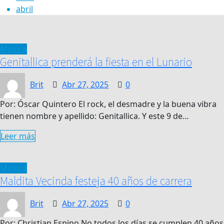
abril
Música
Genitallica prenderá la fiesta en el Lunario
Brit
Abr 27, 2025
0
Por: Óscar Quintero El rock, el desmadre y la buena vibra
tienen nombre y apellido: Genitallica. Y este 9 de…
Leer más
Música
Maldita Vecinda festeja 40 años de carrera
Brit
Abr 27, 2025
0
Por: Christian Espino No todos los días se cumplen 40 años