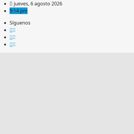
Saltar
jueves, 6 agosto 2026
al
9:14 pm
contenido
Síguenos