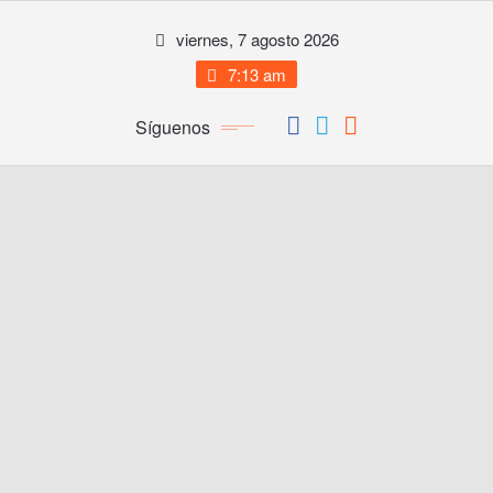
Saltar
viernes, 7 agosto 2026
al
contenido
7:13 am
Síguenos