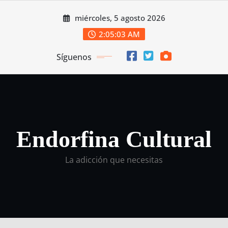
Saltar
miércoles, 5 agosto 2026
al
contenido
2:05:03 AM
Síguenos
Endorfina Cultural
La adicción que necesitas