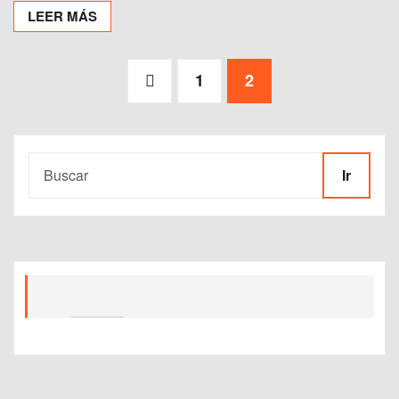
LEER MÁS
Paginación
1
2
de
entradas
Ir