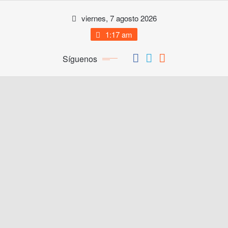
Saltar
viernes, 7 agosto 2026
al
contenido
1:17 am
Síguenos