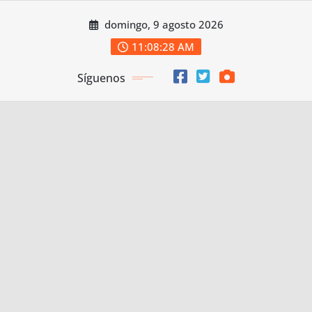
Saltar
domingo, 9 agosto 2026
al
contenido
11:08:29 AM
Síguenos