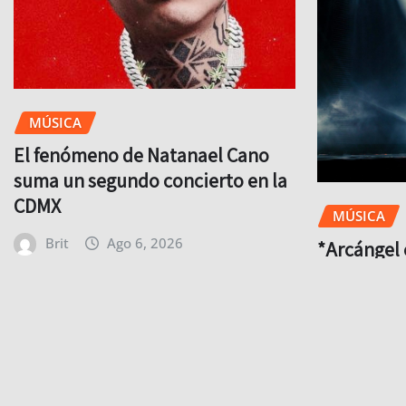
MÚSICA
El fenómeno de Natanael Cano
suma un segundo concierto en la
CDMX
MÚSICA
Brit
Ago 6, 2026
*Arcángel 
cuenta reg
a México 
Brit