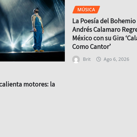
MÚSICA
La Poesía del Bohemio 
Andrés Calamaro Regre
México con su Gira ‘Ca
Como Cantor’
Brit
Ago 6, 2026
calienta motores: la
resiva para su regreso
ya comenzó*
Ago 6, 2026