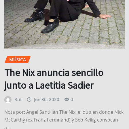
MÚSICA
The Nix anuncia sencillo
junto a Laetitia Sadier
Brit
Jun 30, 2020
0
Nota por: Ángel Santillán The Nix, el dúo en donde Nick
McCarthy (ex Franz Ferdinand) y Seb Kellig convocan
a…