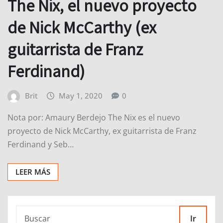
The Nix, el nuevo proyecto
de Nick McCarthy (ex
guitarrista de Franz
Ferdinand)
Brit
May 1, 2020
0
Nota por: Amaury Berdejo The Nix es el nuevo
proyecto de Nick McCarthy, ex guitarrista de Franz
Ferdinand y Seb…
LEER MÁS
Ir