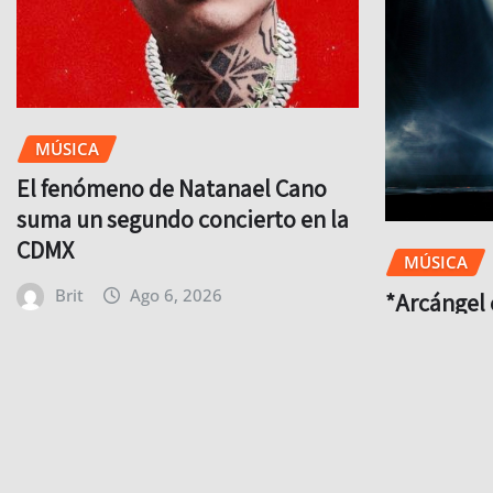
MÚSICA
El fenómeno de Natanael Cano
suma un segundo concierto en la
CDMX
MÚSICA
Brit
Ago 6, 2026
*Arcángel 
cuenta reg
a México 
Brit