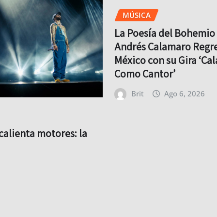
MÚSICA
La Poesía del Bohemio 
Andrés Calamaro Regre
México con su Gira ‘Ca
Como Cantor’
Brit
Ago 6, 2026
calienta motores: la
resiva para su regreso
ya comenzó*
Ago 6, 2026