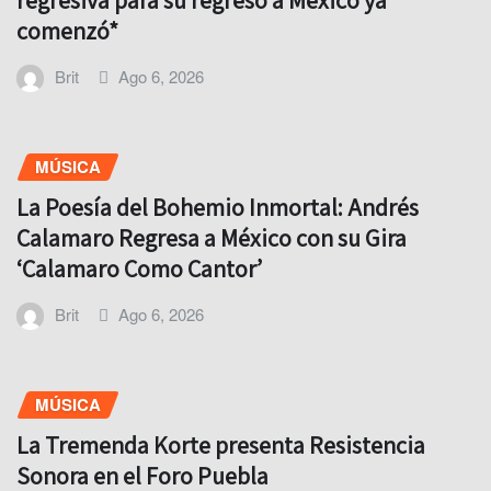
regresiva para su regreso a México ya
comenzó*
Brit
Ago 6, 2026
MÚSICA
La Poesía del Bohemio Inmortal: Andrés
Calamaro Regresa a México con su Gira
‘Calamaro Como Cantor’
Brit
Ago 6, 2026
MÚSICA
La Tremenda Korte presenta Resistencia
Sonora en el Foro Puebla