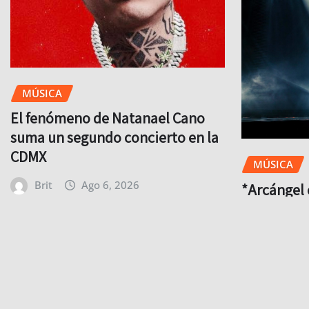
MÚSICA
El fenómeno de Natanael Cano
suma un segundo concierto en la
CDMX
MÚSICA
Brit
Ago 6, 2026
*Arcángel 
cuenta reg
a México 
Brit