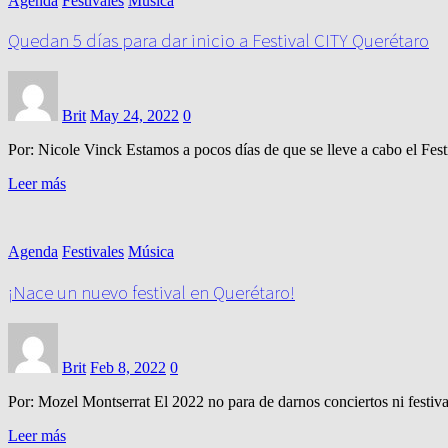
Agenda
Festivales
Música
Quedan 5 días para dar inicio a Festival CITY Querétaro
Brit
May 24, 2022
0
Por: Nicole Vinck Estamos a pocos días de que se lleve a cabo el Fe
Leer más
Agenda
Festivales
Música
¡Nace un nuevo festival en Querétaro!
Brit
Feb 8, 2022
0
Por: Mozel Montserrat El 2022 no para de darnos conciertos ni festiv
Leer más