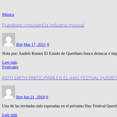
Música
Querétaro impulsará la industria musical
Brit
Mar 17, 2021
0
Nota por: Andrés Ramos El Estado de Querétaro busca destacar e impu
Leer más
Festivales
PATTI SMITH PARTICIPARÁ EN EL «HAY FESTIVAL QUERÉ
Brit
Jun 21, 2018
0
Una de las invitadas más esperadas en el próximo Hay Festival Queré
Leer más