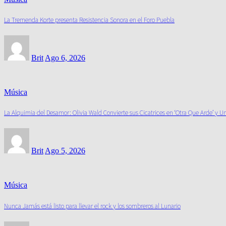
La Tremenda Korte presenta Resistencia Sonora en el Foro Puebla
Brit
Ago 6, 2026
Música
La Alquimia del Desamor: Olivia Wald Convierte sus Cicatrices en ‘Otra Que Arde’ y U
Brit
Ago 5, 2026
Música
Nunca Jamás está listo para llevar el rock y los sombreros al Lunario