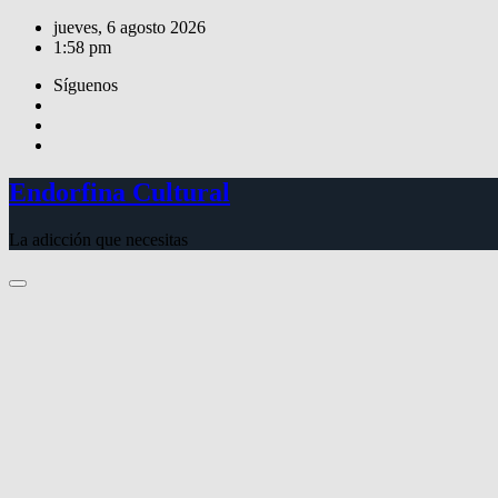
Saltar
jueves, 6 agosto 2026
al
1:58 pm
contenido
Síguenos
Endorfina Cultural
La adicción que necesitas