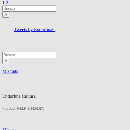
Paginación
1
2
de
entradas
Ir
Tweets by EndorfinaC
Ir
Mis tuits
Endorfina Cultural
PUEDES HABERTE PERDIDO
Música