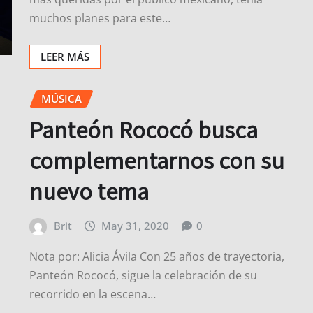
muchos planes para este…
LEER MÁS
MÚSICA
Panteón Rococó busca
complementarnos con su
nuevo tema
Brit
May 31, 2020
0
Nota por: Alicia Ávila Con 25 años de trayectoria,
Panteón Rococó, sigue la celebración de su
recorrido en la escena…