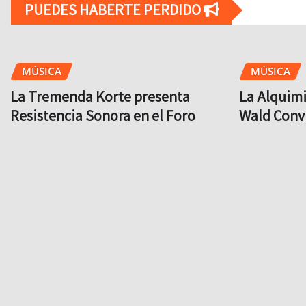
PUEDES HABERTE PERDIDO
MÚSICA
MÚSICA
La Tremenda Korte presenta
La Alquimi
Resistencia Sonora en el Foro
Wald Convi
Puebla
‘Otra Que 
Coti
Brit
Ago 6, 2026
Brit