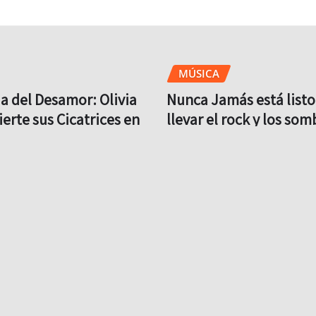
MÚSICA
a del Desamor: Olivia
Nunca Jamás está listo
erte sus Cicatrices en
llevar el rock y los som
Arde’ y Une Fuerzas con
Lunario
Brit
Ago 5, 2026
Ago 5, 2026