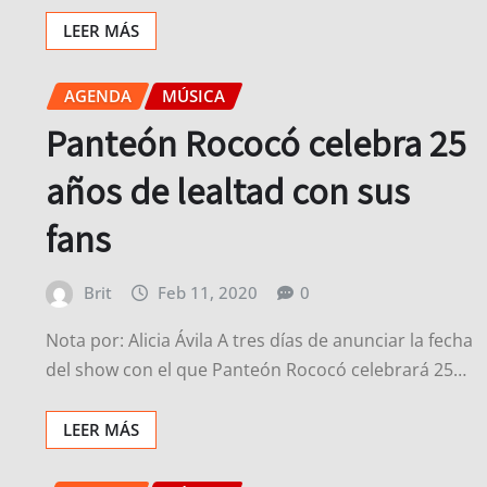
LEER MÁS
AGENDA
MÚSICA
Panteón Rococó celebra 25
años de lealtad con sus
fans
Brit
Feb 11, 2020
0
Nota por: Alicia Ávila A tres días de anunciar la fecha
del show con el que Panteón Rococó celebrará 25…
LEER MÁS