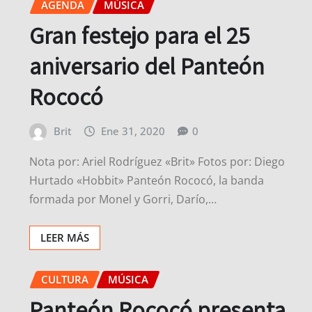
AGENDA
MÚSICA
Gran festejo para el 25
aniversario del Panteón
Rococó
Brit
Ene 31, 2020
0
Nota por: Ariel Rodríguez «Brit» Fotos por: Diego
Hurtado «Hobbit» Panteón Rococó, la banda
formada por Monel y Gorri, Darío,…
LEER MÁS
CULTURA
MÚSICA
Panteón Rococó presenta