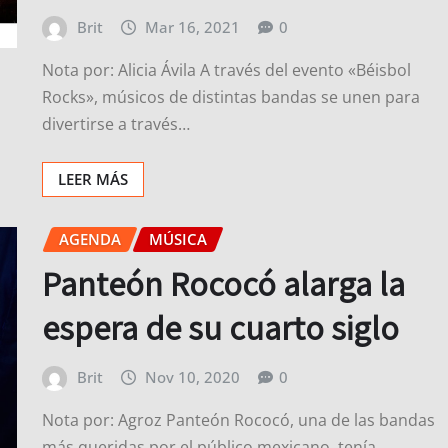
Brit
Mar 16, 2021
0
Nota por: Alicia Ávila A través del evento «Béisbol
Rocks», músicos de distintas bandas se unen para
divertirse a través…
LEER MÁS
AGENDA
MÚSICA
Panteón Rococó alarga la
espera de su cuarto siglo
Brit
Nov 10, 2020
0
Nota por: Agroz Panteón Rococó, una de las bandas
más queridas por el público mexicano, tenía