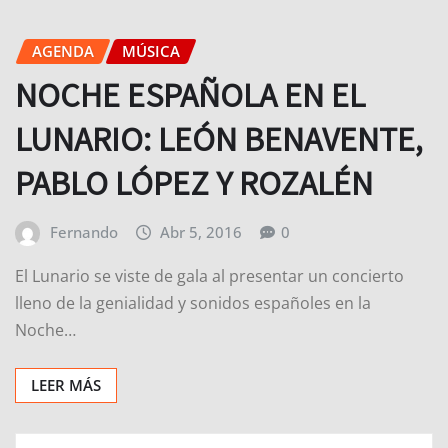
AGENDA
MÚSICA
NOCHE ESPAÑOLA EN EL
LUNARIO: LEÓN BENAVENTE,
PABLO LÓPEZ Y ROZALÉN
Fernando
Abr 5, 2016
0
El Lunario se viste de gala al presentar un concierto
lleno de la genialidad y sonidos españoles en la
Noche…
LEER MÁS