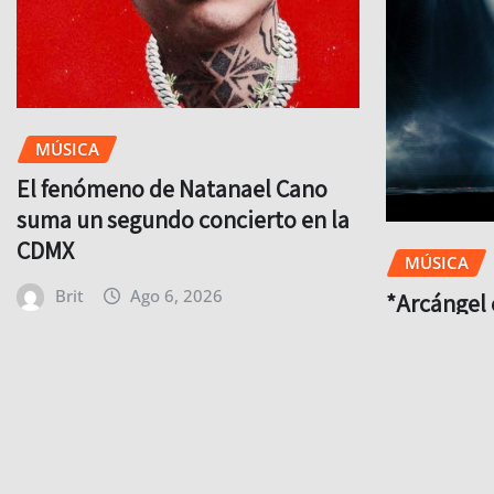
MÚSICA
El fenómeno de Natanael Cano
suma un segundo concierto en la
CDMX
MÚSICA
Brit
Ago 6, 2026
*Arcángel 
cuenta reg
a México 
Brit