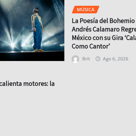
MÚSICA
La Poesía del Bohemio 
Andrés Calamaro Regre
México con su Gira ‘Ca
Como Cantor’
Brit
Ago 6, 2026
calienta motores: la
resiva para su regreso
ya comenzó*
Ago 6, 2026