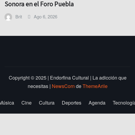
Sonora en el Foro Puebla
Brit
Ago 6, 2026
Copyright © 2025 | Endorfina Cultural | La adicción que
necesitas
|
NewsCorn
de
ThemeArile
Música
Cine
Cultura
Deportes
Agenda
Tecnologí