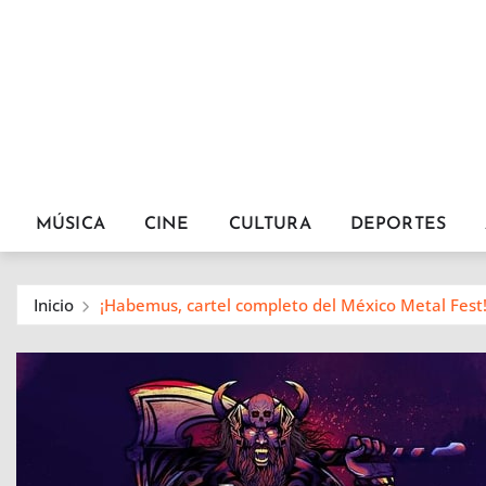
MÚSICA
CINE
CULTURA
DEPORTES
Inicio
¡Habemus, cartel completo del México Metal Fest