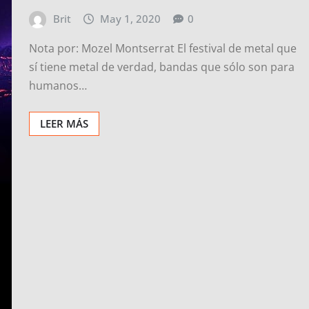
Brit
May 1, 2020
0
Nota por: Mozel Montserrat El festival de metal que
sí tiene metal de verdad, bandas que sólo son para
humanos…
LEER MÁS