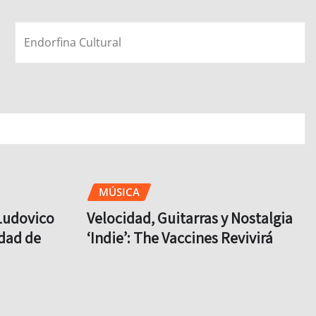
Endorfina Cultural
MÚSICA
Ludovico
Velocidad, Guitarras y Nostalgia
udad de
‘Indie’: The Vaccines Revivirá
Completo su Mítico Debut en la
CDMX
Brit
Ago 4, 2026