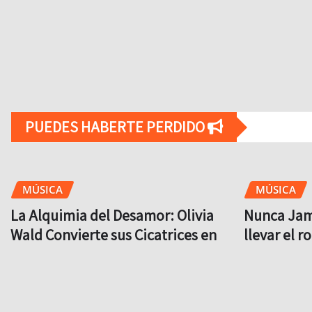
PUEDES HABERTE PERDIDO
MÚSICA
MÚSICA
La Alquimia del Desamor: Olivia
Nunca Jamá
Wald Convierte sus Cicatrices en
llevar el r
‘Otra Que Arde’ y Une Fuerzas con
Lunario
Coti
Brit
Brit
Ago 5, 2026