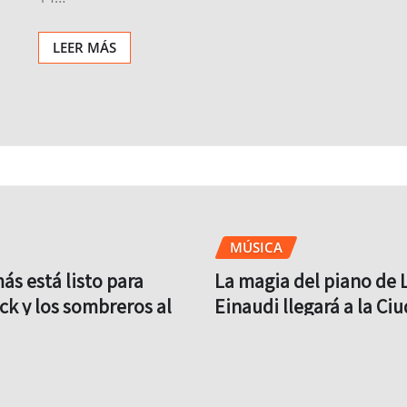
LEER MÁS
MÚSICA
s está listo para
La magia del piano de 
ock y los sombreros al
Einaudi llegará a la Ci
México
Ago 5, 2026
Brit
Ago 4, 2026