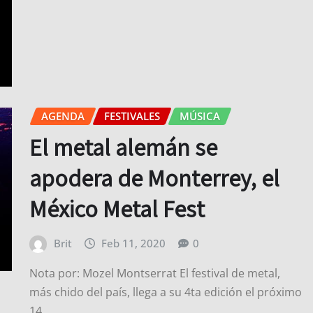
AGENDA
FESTIVALES
MÚSICA
El metal alemán se
apodera de Monterrey, el
México Metal Fest
Brit
Feb 11, 2020
0
Nota por: Mozel Montserrat El festival de metal,
más chido del país, llega a su 4ta edición el próximo
14…