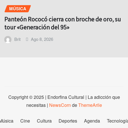
MÚSICA
Panteón Rococó cierra con broche de oro, su
tour «Generación del 95»
Brit
Ago 8, 2026
Copyright © 2025 | Endorfina Cultural | La adicción que
necesitas
|
NewsCorn
de
ThemeArile
Música
Cine
Cultura
Deportes
Agenda
Tecnologí