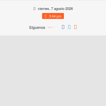
Saltar
viernes, 7 agosto 2026
al
contenido
3:44 pm
Síguenos