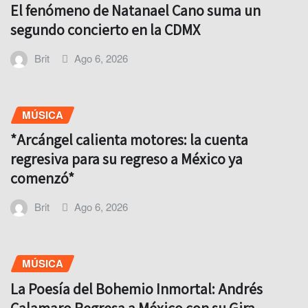
El fenómeno de Natanael Cano suma un
segundo concierto en la CDMX
Brit
Ago 6, 2026
MÚSICA
*Arcángel calienta motores: la cuenta
regresiva para su regreso a México ya
comenzó*
Brit
Ago 6, 2026
MÚSICA
La Poesía del Bohemio Inmortal: Andrés
Calamaro Regresa a México con su Gira