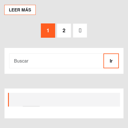
LEER MÁS
Paginación
1
2
de
entradas
Ir