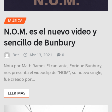
MÚSICA
N.O.M. es el nuevo video y
sencillo de Bunbury
Brit
Abr 13, 2021
0
Nota por Math Ramos El cantante, Enrique Bunbury,
nos presenta el videoclip de “NOM”, su nuevo single,
fue creado por…
LEER MÁS