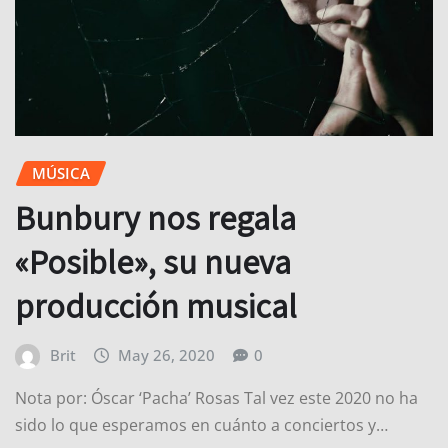
MÚSICA
Bunbury nos regala
«Posible», su nueva
producción musical
Brit
May 26, 2020
0
Nota por: Óscar ‘Pacha’ Rosas Tal vez este 2020 no ha
sido lo que esperamos en cuánto a conciertos y…