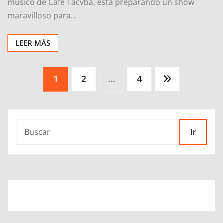
músico de Café Tacvba, está preparando un show
maravilloso para…
LEER MÁS
Paginación
1
2
…
4
de
entradas
Ir