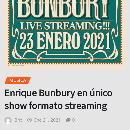
MÚSICA
Enrique Bunbury en único
show formato streaming
Brit
Ene 21, 2021
0