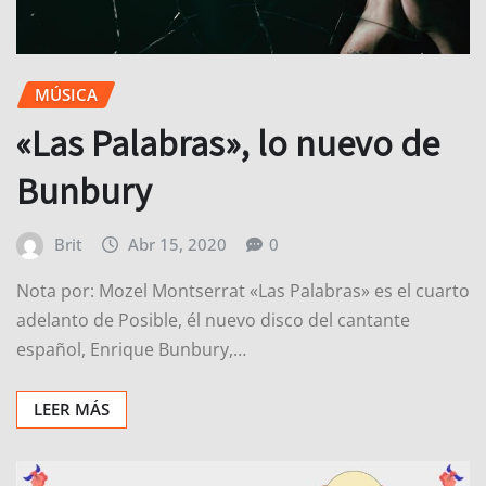
MÚSICA
«Las Palabras», lo nuevo de
Bunbury
Brit
Abr 15, 2020
0
Nota por: Mozel Montserrat «Las Palabras» es el cuarto
adelanto de Posible, él nuevo disco del cantante
español, Enrique Bunbury,…
LEER MÁS