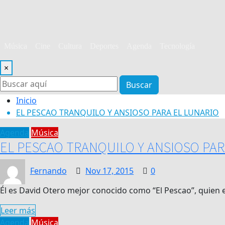
Música
Cine
Cultura
Deportes
Agenda
Tecnología
×
Buscar
Inicio
EL PESCAO TRANQUILO Y ANSIOSO PARA EL LUNARIO
Agenda
Música
EL PESCAO TRANQUILO Y ANSIOSO PAR
Fernando
Nov 17, 2015
0
Él es David Otero mejor conocido como “El Pescao”, quien 
Leer más
Agenda
Música