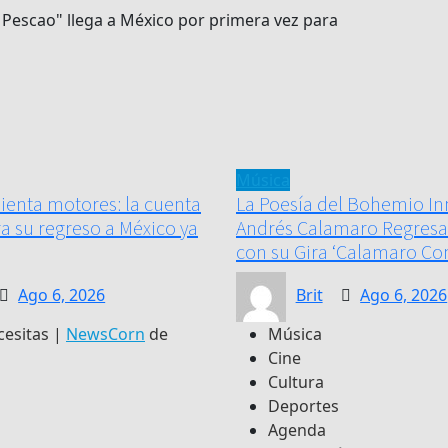
 Pescao" llega a México por primera vez para
Música
lienta motores: la cuenta
La Poesía del Bohemio In
ra su regreso a México ya
Andrés Calamaro Regresa
con su Gira ‘Calamaro Co
Ago 6, 2026
Brit
Ago 6, 2026
cesitas
|
NewsCorn
de
Música
Cine
Cultura
Deportes
Agenda