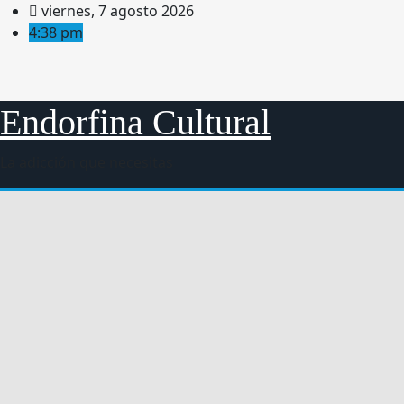
Saltar
viernes, 7 agosto 2026
al
4:38 pm
contenido
Endorfina Cultural
La adicción que necesitas