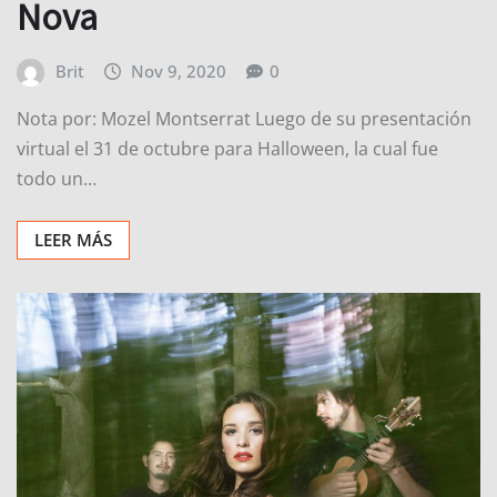
Nova
Brit
Nov 9, 2020
0
Nota por: Mozel Montserrat Luego de su presentación
virtual el 31 de octubre para Halloween, la cual fue
todo un…
LEER MÁS