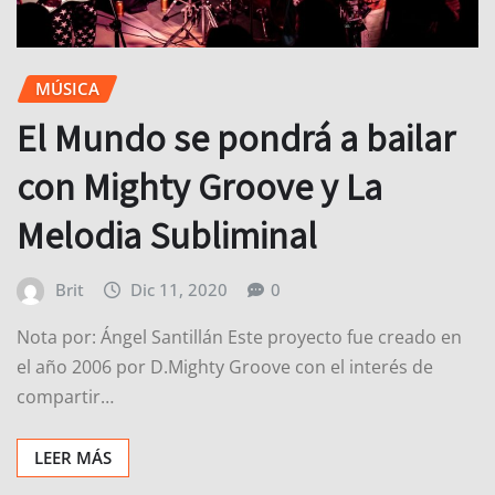
MÚSICA
El Mundo se pondrá a bailar
con Mighty Groove y La
Melodia Subliminal
Brit
Dic 11, 2020
0
Nota por: Ángel Santillán Este proyecto fue creado en
el año 2006 por D.Mighty Groove con el interés de
compartir…
LEER MÁS