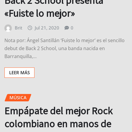
Back 2 School presenta
«Fuiste lo mejor»
Brit
Jul 21, 2020
0
Nota por: Ángel Santillán ‘Fuiste lo mejor’ es el sencillo
debut de Back 2 School, una banda nacida en
Barranquilla,…
LEER MÁS
MÚSICA
Empápate del mejor Rock
colombiano en manos de