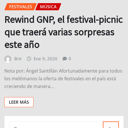
FESTIVALES
MÚSICA
Rewind GNP, el festival-picnic
que traerá varias sorpresas
este año
Brit
Ene 9, 2020
0
Nota por: Ángel Santillán Afortunadamente para todos
los melómanos la oferta de festivales en el país está
creciendo de manera…
LEER MÁS