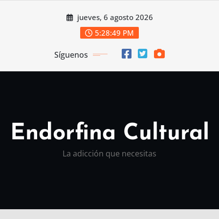
Saltar
jueves, 6 agosto 2026
al
contenido
5:28:49 PM
Síguenos
Endorfina Cultural
La adicción que necesitas