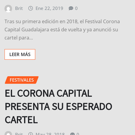
Brit
Ene 22, 2019
0
Tras su primera edición en 2018, el Festival Corona
Capital Guadalajara está de vuelta y ya anunció su
cartel para…
LEER MÁS
FESTIVALES
EL CORONA CAPITAL
PRESENTA SU ESPERADO
CARTEL
Brit
May 28, 2018
0