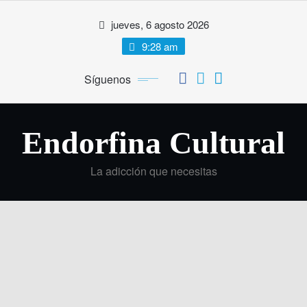
Saltar
jueves, 6 agosto 2026
al
contenido
9:28 am
Síguenos
Endorfina Cultural
La adicción que necesitas