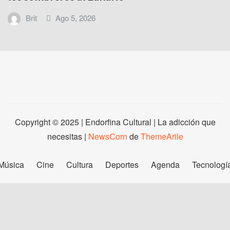
Brit
Ago 5, 2026
Copyright © 2025 | Endorfina Cultural | La adicción que
necesitas
|
NewsCorn
de
ThemeArile
Música
Cine
Cultura
Deportes
Agenda
Tecnologí