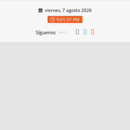
Saltar
viernes, 7 agosto 2026
al
contenido
9:01:37 PM
Síguenos