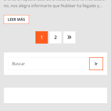
no, nos alegra informarte que Nubleer ha llegado y…
LEER MÁS
Paginación
1
2
de
entradas
Ir