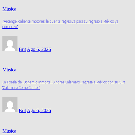
Música
*Arcángel calienta motores: la cuenta regresiva para su regreso a México ya
comenzó*
Brit
Ago 6, 2026
Música
La Poesía del Bohemio Inmortal: Andrés Calamaro Regresa a México con su Gira
‘Calamaro Como Cantor’
Brit
Ago 6, 2026
Música