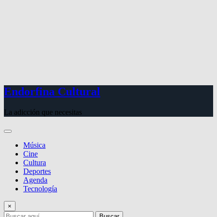
Endorfina Cultural
La adicción que necesitas
Música
Cine
Cultura
Deportes
Agenda
Tecnología
×
Buscar