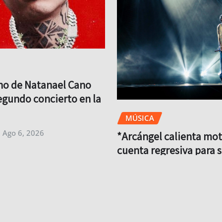
no de Natanael Cano
gundo concierto en la
MÚSICA
Ago 6, 2026
*Arcángel calienta mot
cuenta regresiva para 
a México ya comenzó*
Brit
Ago 6, 2026