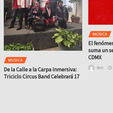
MÚSICA
El fenóme
suma un se
CDMX
MÚSICA
Brit
De la Calle a la Carpa Inmersiva:
Triciclo Circus Band Celebrará 17
Años de Magia en el Pabellón
Oeste
Brit
Ago 8, 2026