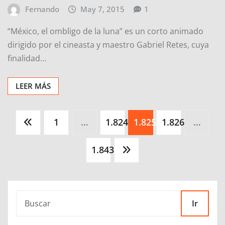
Fernando
May 7, 2015
1
“México, el ombligo de la luna” es un corto animado
dirigido por el cineasta y maestro Gabriel Retes, cuya
finalidad…
LEER MÁS
Paginación
1
…
1.824
1.825
1.826
…
de
entradas
1.843
Ir