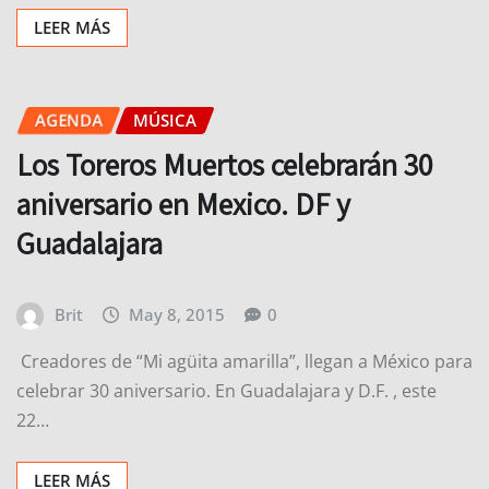
LEER MÁS
AGENDA
MÚSICA
Los Toreros Muertos celebrarán 30
aniversario en Mexico. DF y
Guadalajara
Brit
May 8, 2015
0
​ Creadores de “Mi agüita amarilla”, llegan a México para
celebrar 30 aniversario. En Guadalajara y D.F. , este
22…
LEER MÁS