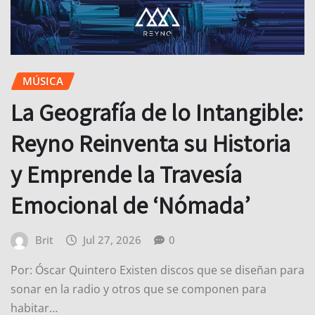
MÚSICA
La Geografía de lo Intangible:
Reyno Reinventa su Historia
y Emprende la Travesía
Emocional de ‘Nómada’
Brit
Jul 27, 2026
0
Por: Óscar Quintero Existen discos que se diseñan para
sonar en la radio y otros que se componen para
habitar…