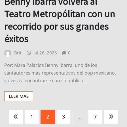
Benny Ibarra volverá al
Teatro Metropólitan con un
recorrido por sus grandes
éxitos
Brit
Jul 26, 2026
0
Por: Mara Palacios Benny Ibarra, uno de los
cantautores más representativos del pop mexicano,
volverá a encontrarse con su público…
LEER MÁS
Paginación
1
2
3
…
7
de
entradas