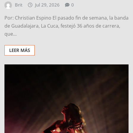
Brit
Jul 29, 2026
0
Por: Christian Espino El pasado fin de semana, la banda
de Guadalajara, La Cuca, festejó 36 años de carrera,
que…
LEER MÁS