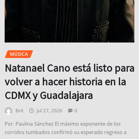
MÚSICA
Natanael Cano está listo para
volver a hacer historia en la
CDMX y Guadalajara
Brit
Jul 27, 2026
0
Por: Paulina Sánchez El máximo exponente de los
corridos tumbados confirmó su esperado regreso a