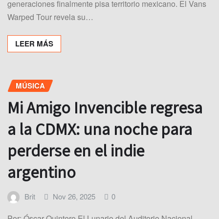
generaciones finalmente pisa territorio mexicano. El Vans
Warped Tour revela su…
LEER MÁS
MÚSICA
Mi Amigo Invencible regresa
a la CDMX: una noche para
perderse en el indie
argentino
Brit
Nov 26, 2025
0
Por: Óscar Quintero El Lunario del Auditorio Nacional