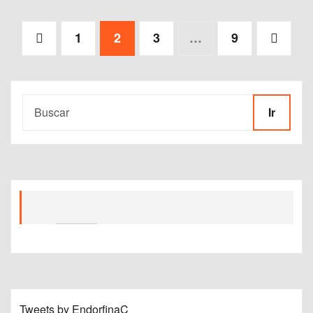
Paginación
1
2
3
…
9
de
entradas
Ir
Tweets by EndorfinaC