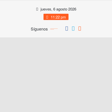
Saltar
jueves, 6 agosto 2026
al
contenido
11:22 pm
Síguenos