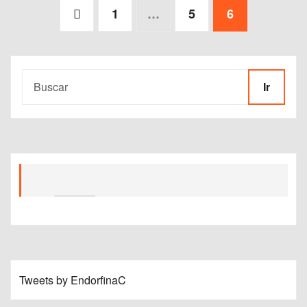
Paginación
1
…
5
6
de
entradas
Ir
Tweets by EndorfinaC