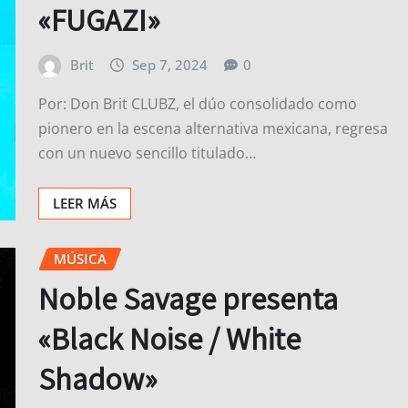
«FUGAZI»
Brit
Sep 7, 2024
0
Por: Don Brit CLUBZ, el dúo consolidado como
pionero en la escena alternativa mexicana, regresa
con un nuevo sencillo titulado…
LEER MÁS
MÚSICA
Noble Savage presenta
«Black Noise / White
Shadow»