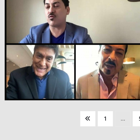
Paginación
1
…
de
entradas