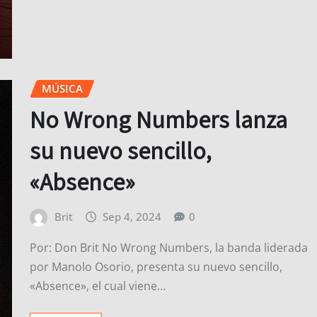
MÚSICA
No Wrong Numbers lanza
su nuevo sencillo,
«Absence»
Brit
Sep 4, 2024
0
Por: Don Brit No Wrong Numbers, la banda liderada
por Manolo Osorio, presenta su nuevo sencillo,
«Absence», el cual viene…