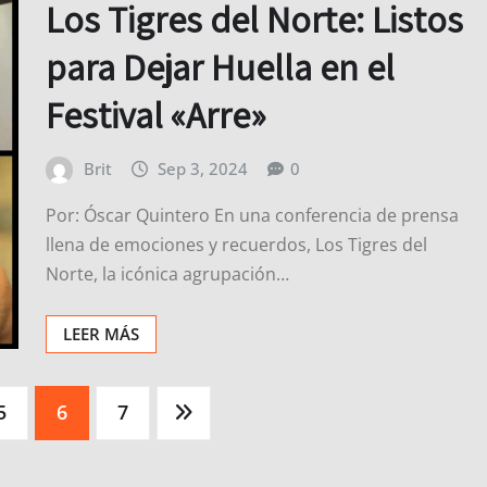
Los Tigres del Norte: Listos
para Dejar Huella en el
Festival «Arre»
Brit
Sep 3, 2024
0
Por: Óscar Quintero En una conferencia de prensa
llena de emociones y recuerdos, Los Tigres del
Norte, la icónica agrupación…
LEER MÁS
5
6
7