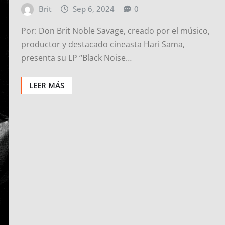
Brit
Sep 6, 2024
0
Por: Don Brit Noble Savage, creado por el músico,
productor y destacado cineasta Hari Sama,
presenta su LP “Black Noise…
LEER MÁS