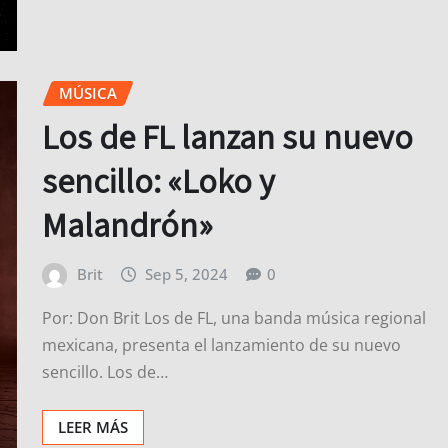
MÚSICA
Los de FL lanzan su nuevo
sencillo: «Loko y
Malandrón»
Brit
Sep 5, 2024
0
Por: Don Brit Los de FL, una banda música regional
mexicana, presenta el lanzamiento de su nuevo
sencillo. Los de…
LEER MÁS