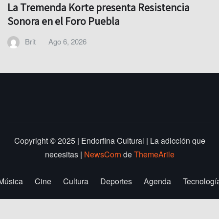
La Tremenda Korte presenta Resistencia
Sonora en el Foro Puebla
Brit
Ago 6, 2026
Copyright © 2025 | Endorfina Cultural | La adicción que
necesitas
|
NewsCorn
de
ThemeArile
Música
Cine
Cultura
Deportes
Agenda
Tecnologí